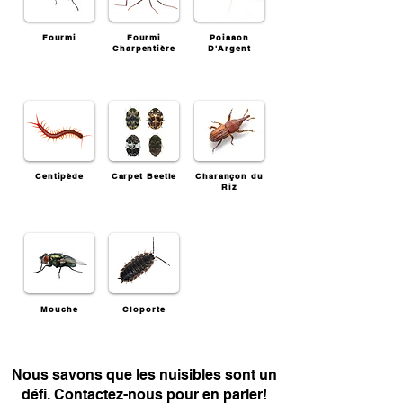
Fourmi
Fourmi
Poisson
Charpentière
D'Argent
Centipède
Carpet Beetle
Charançon du
Riz
Mouche
Cloporte
Nous savons que les nuisibles sont un
défi. Contactez-nous pour en parler!