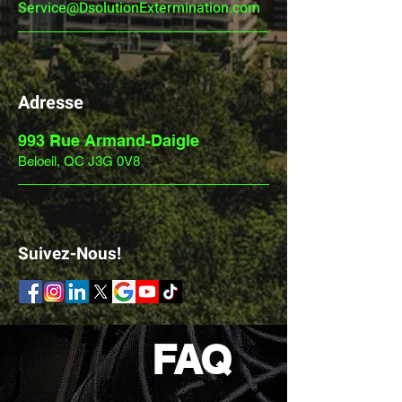
Service@DsolutionExtermination.com
Adresse
993 Rue Armand-Daigle
Beloeil, QC J3G 0V8
Suivez-Nous!
FAQ