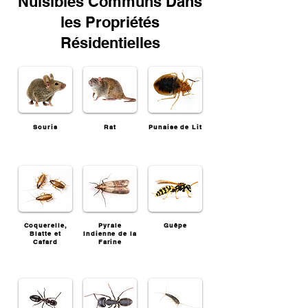
Nuisibles Communs Dans
les Propriétés
Résidentielles
Souris
Rat
Punaise de Lit
Coquerelle,
Pyrale
Guêpe
Blatte et
Indienne de la
Cafard
Farine