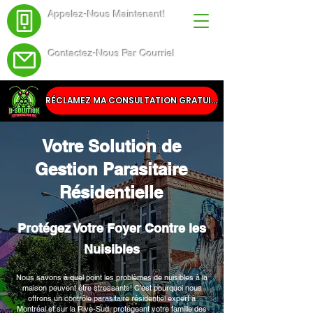
Appelez-Nous Maintenant!
(438) 543-4691
Contactez-Nous Par Courriel
Service@dsolutionextermination.com
RÉCLAMEZ MA CONSULTATION GRATUITE
Votre Solution de
Gestion Parasitaire
Résidentielle
Protégez Votre Foyer Contre les
Nuisibles
Nous savons à quel point les problèmes de nuisibles à la
maison peuvent être stressants! C’est pourquoi nous
offrons un contrôle parasitaire résidentiel expert à
Montréal et sur la Rive-Sud, protégeant votre famille des