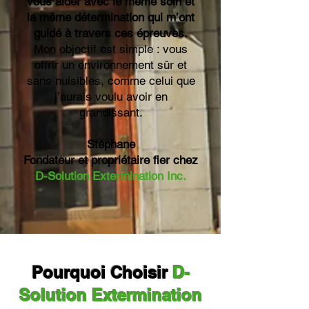
vous aider avec le même soin et
la même détermination qui m’ont
guidé à travers ces épreuves.
Mon objectif est simple : vous
offrir un environnement sûr et
sans nuisibles, comme celui que
j’aurais voulu avoir en
grandissant.
Stéphane
Fondateur et propriétaire fier chez
D-Solution Extermination Inc.
Pourquoi Choisir
D-
Solution Extermination