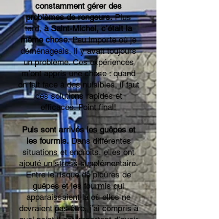
constamment gérer des
problèmes de rongeurs.
Plus
tard,
à Saint-Michel, c’était la
même chose.
Peu importe où je
déménageais, il y avait toujours
un problème. Ces expériences
m’ont appris une chose : quand
on fait face à des nuisibles, il faut
des solutions rapides et
efficaces. Point final!
Puis sont arrivés les guêpes et
les fourmis.
Dans différentes
situations et endroits, elles ont
ajouté un stress supplémentaire.
Entre le risque de piqûres de
guêpes et les fourmis qui
apparaissaient là où elles ne
devraient pas être, j’ai compris à