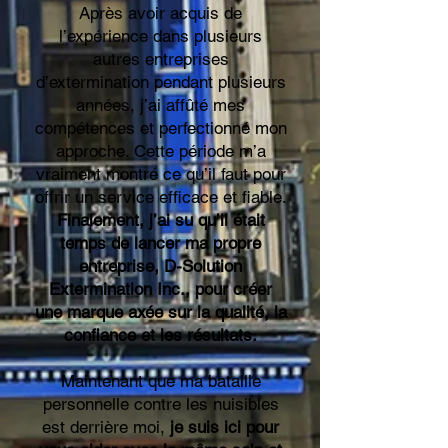
Après avoir acquis de
l’expérience dans plusieurs
autres entreprises
d’extermination pendant plusieurs
années, j’ai affûté mes
compétences et perfectionné mon
approche. Cette période m’a
vraiment montré ce qu’il faut pour
offrir un service efficace et fiable.
Finalement, j’ai su qu’il était
temps de lancer ma propre
entreprise, D-Solution
Extermination Inc., pour créer
une marque axée sur la qualité, la
confiance et les résultats.
Maintenant que ma bataille
personnelle contre les nuisibles
est derrière moi,
je suis ici pour