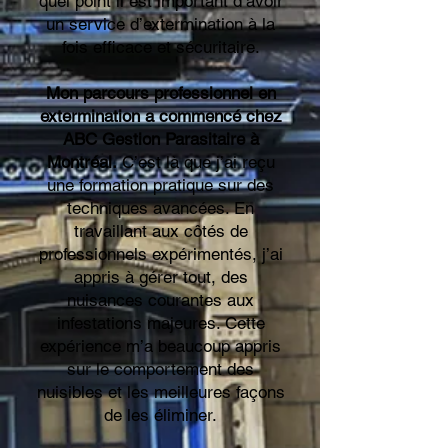
quel point il est important d’avoir
un service d’extermination à la
fois efficace et sécuritaire.
Mon parcours professionnel en
extermination a commencé chez
ABC Gestion Parasitaire à
Montréal.
C’est là que j’ai reçu
une formation pratique sur des
techniques avancées. En
travaillant aux côtés de
professionnels expérimentés, j’ai
appris à gérer tout, des
nuisances courantes aux
infestations majeures. Cette
expérience m’a beaucoup appris
sur le comportement des
nuisibles et les meilleures façons
de les éliminer.