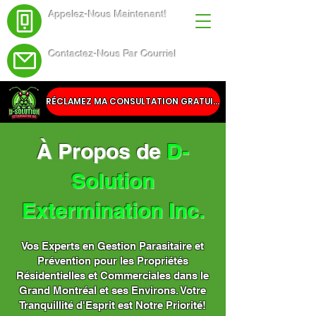
Appelez-Nous Maintenant!
(438) 543-4691
Contactez-Nous Par Courriel
Service@dsolutionextermination.com
RÉCLAMEZ MA CONSULTATION GRATUITE
À Propos de
D-
Solution
Extermination Inc.
Vos Experts en Gestion Parasitaire et
Prévention pour les Propriétés
Résidentielles et Commerciales dans le
Grand Montréal et ses Environs. Votre
Tranquillité d'Esprit est Notre Priorité!