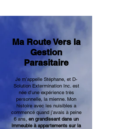
Ma Route Vers la
Gestion
Parasitaire
Je m’appelle Stéphane, et D-
Solution Extermination Inc. est
née d’une expérience très
personnelle, la mienne. Mon
histoire avec les nuisibles a
commencé quand j’avais à peine
6 ans,
en grandissant dans un
immeuble à appartements sur la