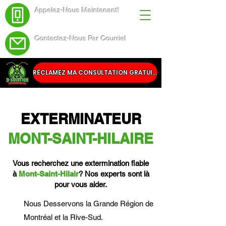
Appelez-Nous Maintenant!
(438) 543-4691
Contactez-Nous Par Courriel
Service@dsolutionextermination.com
RÉCLAMEZ MA CONSULTATION GRATUITE
EXTERMINATEUR
MONT-SAINT-HILAIRE
Vous recherchez une extermination fiable
à
Mont-Saint-Hilair
? Nos experts sont là
pour vous aider.
Nous Desservons la Grande Région de
Montréal et la Rive-Sud.