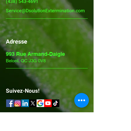
(438) 543-4691
Service@DsolutionExtermination.com
Adresse
993 Rue Armand-Daigle
Beloeil, QC J3G 0V8
Suivez-Nous!
FAQ