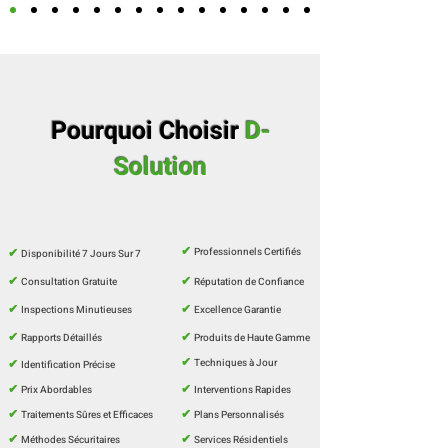
Pourquoi Choisir
D-
Solution
✔
Professionnels Certifiés
✔
Disponibilité 7 Jours Sur 7
✔
✔
Consultation Gratuite
Réputation de Confiance
✔
✔
Inspections Minutieuses
Excellence Garantie
✔
✔
Rapports Détaillés
Produits de Haute Gamme
✔
Techniques à Jour
✔
Identification Précise
✔
✔
Prix Abordables
Interventions Rapides
✔
✔
Traitements Sûres et Efficaces
Plans Personnalisés
✔
✔
Méthodes Sécuritaires
Services Résidentiels