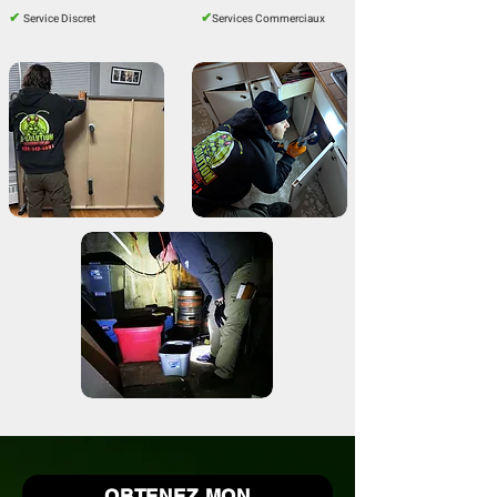
✔
✔
Service Discret
Services Commerciaux
OBTENEZ MON