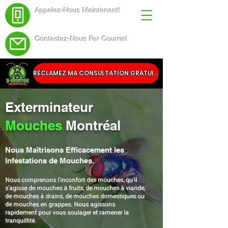
Appelez-Nous Maintenant!
(438) 543-4691
Contactez-Nous Par Courriel
Service@dsolutionextermination.com
RÉCLAMEZ MA CONSULTATION GRATUITE
Exterminateur
Mouches
Montréal
Nous Maîtrisons Efficacement les
Infestations de Mouches.
Nous comprenons l'inconfort des mouches, qu'il
s'agisse de mouches à fruits, de mouches à viande,
de mouches à drains, de mouches domestiques ou
de mouches en grappes. Nous agissons
rapidement pour vous soulager et ramener la
tranquillité.