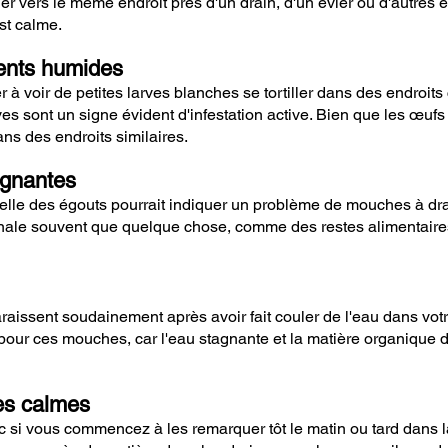
er vers le même endroit près d'un drain, d'un évier ou d'autres
est calme.
ents humides
 voir de petites larves blanches se tortiller dans des endroits
ves sont un signe évident d'infestation active. Bien que les œufs 
s des endroits similaires.
agnantes
le des égouts pourrait indiquer un problème de mouches à drain
gnale souvent que quelque chose, comme des restes alimentaire
ssent soudainement après avoir fait couler de l'eau dans votre 
pour ces mouches, car l'eau stagnante et la matière organique 
res calmes
c si vous commencez à les remarquer tôt le matin ou tard dans la