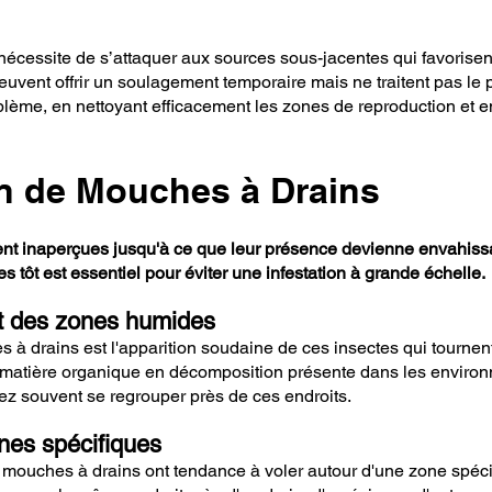
a nécessite de s’attaquer aux sources sous-jacentes qui favoris
euvent offrir un soulagement temporaire mais ne traitent pas le
oblème, en nettoyant efficacement les zones de reproduction et e
on de Mouches à Drains
nt inaperçues jusqu'à ce que leur présence devienne envahissant
s tôt est essentiel pour éviter une infestation à grande échelle.
t des zones humides
à drains est l'apparition soudaine de ces insectes qui tournent
 la matière organique en décomposition présente dans les envi
rez souvent se regrouper près de ces endroits.
nes spécifiques
s mouches à drains ont tendance à voler autour d'une zone spéci