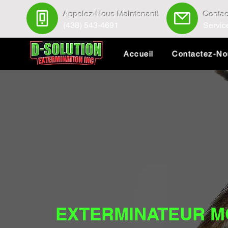
Appelez-Nous Maintenant!
Contac
(438) 543-4691
Servic
Accueil
Contactez-N
EXTERMINATEUR M