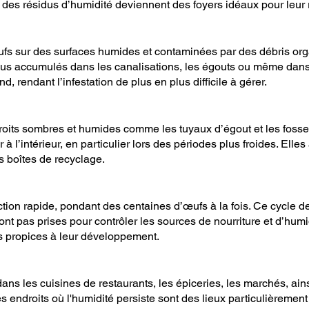
des résidus d’humidité deviennent des foyers idéaux pour leur 
 œufs sur des surfaces humides et contaminées par des débris o
dus accumulés dans les canalisations, les égouts ou même dans l
d, rendant l’infestation de plus en plus difficile à gérer.
oits sombres et humides comme les tuyaux d’égout et les fosses
 à l’intérieur, en particulier lors des périodes plus froides. Ell
s boîtes de recyclage.
on rapide, pondant des centaines d’œufs à la fois. Ce cycle de 
t pas prises pour contrôler les sources de nourriture et d’humid
s propices à leur développement.
ns les cuisines de restaurants, les épiceries, les marchés, ai
s endroits où l'humidité persiste sont des lieux particulièrement 