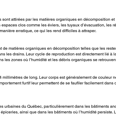
s sont attirées par les matières organiques en décomposition et
s espaces clos comme les éviers, les tuyaux d’évacuation, les r
nière erratique, ce qui les rend difficiles à attraper.
 de matières organiques en décomposition telles que les restes
 les drains. Leur cycle de reproduction est directement lié à la 
les zones où l’humidité et les débris organiques se retrouvent
4 millimètres de long. Leur corps est généralement de couleur no
comportement furtif leur permettent de se faufiler facilement dan
s urbaines du Québec, particulièrement dans les bâtiments anci
épiceries, ainsi que dans les bâtiments où l’humidité persiste. L