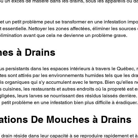
ou un excès de matière dans les drains, sous les appareils ou dan
t un petit problème peut se transformer en une infestation impo
t essentielle. Nettoyer les zones affectées, éliminer les sources
ur élimination avant que cela ne devienne un problème grave.
es à Drains
us persistants dans les espaces intérieurs à travers le Québec,
es sont attirés par les environnements humides tels que les drai
ris organiques qui s'y accumulent avec le temps. Bien qu'elles 
 cuisines, les restaurants et autres endroits où la propreté est
gées, leurs larves se nourrissant des résidus laissés derrière.
petit problème en une infestation bien plus difficile à éradiquer.
ations De Mouches à Drains
drain réside dans leur capacité à se reproduire rapidement et à