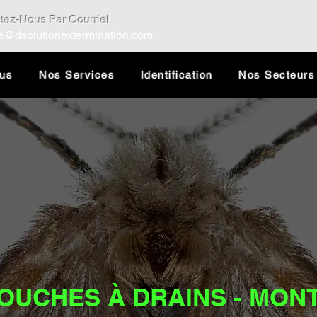
tez-Nous Par Courriel
e@dsolutionextermination.com
ous
Nos Services
Identification
Nos Secteurs
OUCHES À DRAINS - MONT