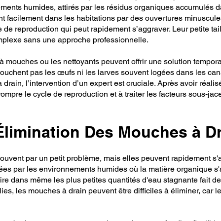
ents humides, attirés par les résidus organiques accumulés dan
t facilement dans les habitations par des ouvertures minuscules e
de reproduction qui peut rapidement s’aggraver. Leur petite tail
complexe sans une approche professionnelle.
ouches ou les nettoyants peuvent offrir une solution tempora
 touchent pas les œufs ni les larves souvent logées dans les cana
rain, l’intervention d’un expert est cruciale. Après avoir réali
mpre le cycle de reproduction et à traiter les facteurs sous-jacen
Élimination Des Mouches à D
vent par un petit problème, mais elles peuvent rapidement s'a
rées par les environnements humides où la matière organique s'
ire dans même les plus petites quantités d'eau stagnante fait d
lies, les mouches à drain peuvent être difficiles à éliminer, car 