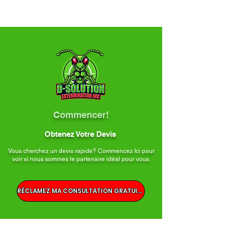
Commencer!
Obtenez Votre Devis
Vous cherchez un devis rapide? Commencez Ici pour
voir si nous sommes le partenaire idéal pour vous.
RÉCLAMEZ MA CONSULTATION GRATUITE