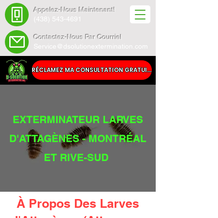
Appelez-Nous Maintenant!
(438) 543-4691
Contactez-Nous Par Courriel
Service@dsolutionextermination.com
RÉCLAMEZ MA CONSULTATION GRATUITE
EXTERMINATEUR LARVES
D'ATTAGÈNES - MONTRÉAL
ET RIVE-SUD
À Propos Des Larves