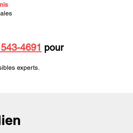
mis
iales
) 543-4691
pour
ibles experts.
dien