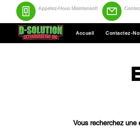
Appelez-Nous Maintenant!
Contac
(438) 543-4691
Servic
Accueil
Contactez-N
Vous recherchez une e