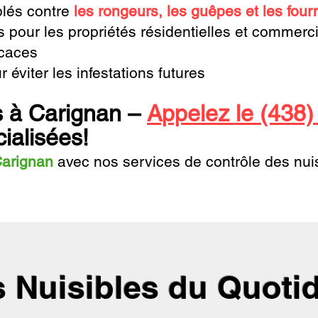
blés contre
les rongeurs, les guêpes et les four
 pour les propriétés résidentielles et commerc
icaces
 éviter les infestations futures
s à Carignan –
Appelez le (438
ialisées!
arignan
avec nos services de contrôle des nuis
 Nuisibles du Quoti