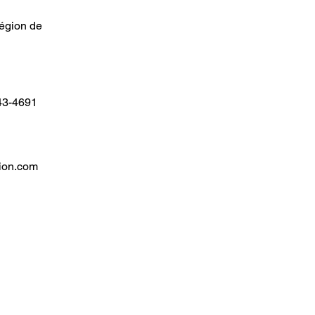
égion de
543-4691
ion.com