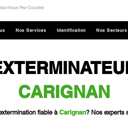
tez-Nous Par Courriel
e@dsolutionextermination.com
ous
Nos Services
Identification
Nos Secteurs
EXTERMINATEU
CARIGNAN
Carignan
xtermination fiable à
? Nos experts s