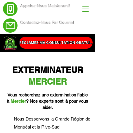
Appelez-Nous Maintenant!
(438) 543-4691
Contactez-Nous Par Courriel
Service@dsolutionextermination.com
RÉCLAMEZ MA CONSULTATION GRATUITE
EXTERMINATEUR
MERCIER
Vous recherchez une extermination fiable
à
Mercier
? Nos experts sont là pour vous
aider.
Nous Desservons la Grande Région de
Montréal et la Rive-Sud.