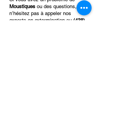
Moustiques
ou des questions,
n’hésitez pas à appeler nos
experts en extermination au
(438)
543-4691
. Nous sommes là pour
résoudre le problème rapidement
et efficacement, en vous
apportant une solution durable.
Notre équipe s'assurera que votre
propriété soit entièrement
débarrassée des fourmis, vous
offrant ainsi une tranquillité
d’esprit totale, pour que vous
puissiez vous concentrer sur ce
qui compte vraiment.
RÉCLAMEZ MA CONSULTATION GRATUITE