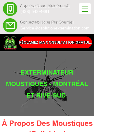
Appelez-Nous Maintenant!
(438) 543-4691
Contactez-Nous Par Courriel
Service@dsolutionextermination.com
RÉCLAMEZ MA CONSULTATION GRATUITE
EXTERMINATEUR
MOUSTIQUES - MONTRÉAL
ET RIVE-SUD
À Propos Des Moustiques