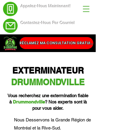
Appelez-Nous Maintenant!
(438) 543-4691
Contactez-Nous Par Courriel
Service@dsolutionextermination.com
RÉCLAMEZ MA CONSULTATION GRATUITE
EXTERMINATEUR
DRUMMONDVILLE
Vous recherchez une extermination fiable
à
Drummondville
? Nos experts sont là
pour vous aider.
Nous Desservons la Grande Région de
Montréal et la Rive-Sud.