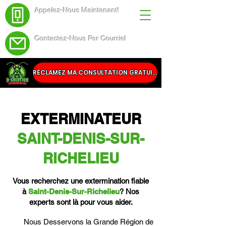
Appelez-Nous Maintenant!
(438) 543-4691
Contactez-Nous Par Courriel
Service@dsolutionextermination.com
RÉCLAMEZ MA CONSULTATION GRATUITE
EXTERMINATEUR
SAINT-DENIS-SUR-
RICHELIEU
Vous recherchez une extermination fiable
à
Saint-Denis-Sur-Richelieu
? Nos
experts sont là pour vous aider.
Nous Desservons la Grande Région de