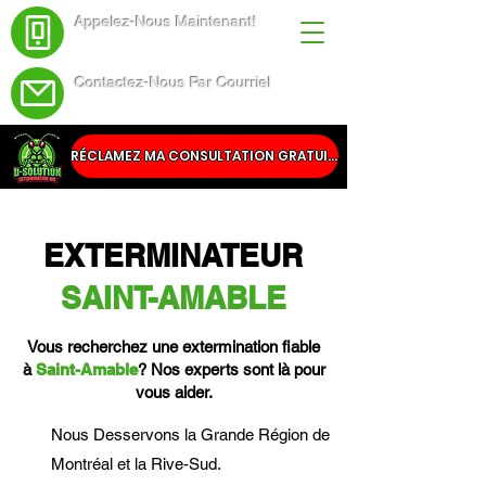
Appelez-Nous Maintenant!
(438) 543-4691
Contactez-Nous Par Courriel
Service@dsolutionextermination.com
RÉCLAMEZ MA CONSULTATION GRATUITE
EXTERMINATEUR
SAINT-AMABLE
Vous recherchez une extermination fiable
à
Saint-Amable
? Nos experts sont là pour
vous aider.
Nous Desservons la Grande Région de
Montréal et la Rive-Sud.