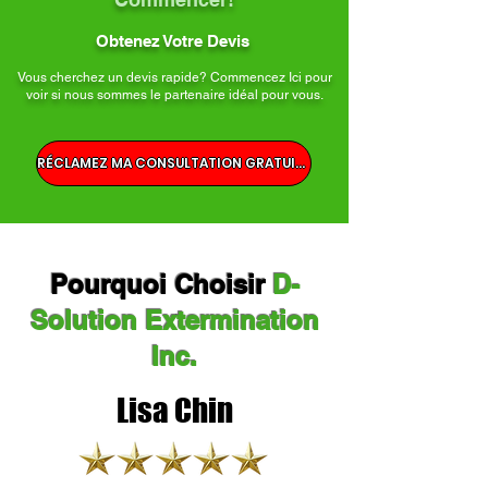
Obtenez Votre Devis
Vous cherchez un devis rapide? Commencez Ici pour
voir si nous sommes le partenaire idéal pour vous.
RÉCLAMEZ MA CONSULTATION GRATUITE
Pourquoi Choisir
D-
Solution Extermination
Inc.
Lisa Chin