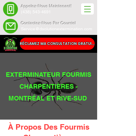
Appelez-Nous Maintenant!
(438) 543-4691
Contactez-Nous Par Courriel
Service@dsolutionextermination.com
RÉCLAMEZ MA CONSULTATION GRATUITE
EXTERMINATEUR FOURMIS
CHARPENTIÈRES -
MONTRÉAL ET RIVE-SUD
À Propos Des Fourmis