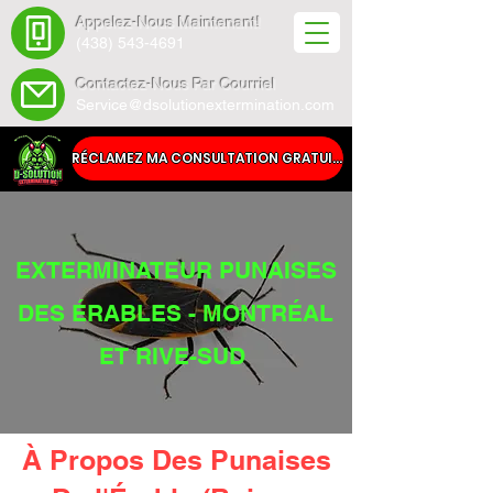
Appelez-Nous Maintenant!
(438) 543-4691
Contactez-Nous Par Courriel
Service@dsolutionextermination.com
RÉCLAMEZ MA CONSULTATION GRATUITE
EXTERMINATEUR PUNAISES
DES ÉRABLES - MONTRÉAL
ET RIVE-SUD
À Propos Des Punaises