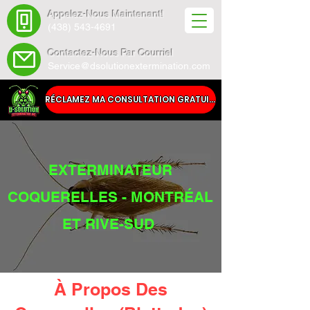
Appelez-Nous Maintenant!
(438) 543-4691
Contactez-Nous Par Courriel
Service@dsolutionextermination.com
RÉCLAMEZ MA CONSULTATION GRATUITE
EXTERMINATEUR
COQUERELLES - MONTRÉAL
ET RIVE-SUD
À Propos Des