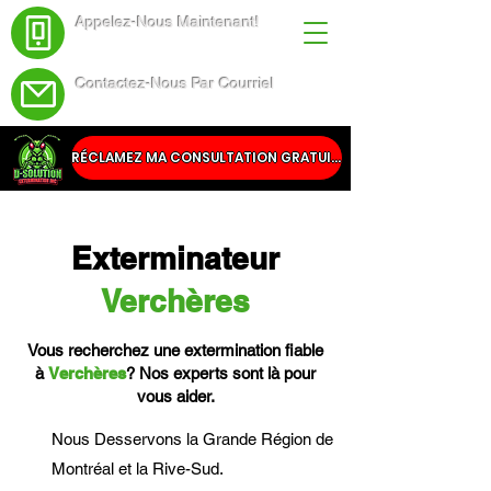
Appelez-Nous Maintenant!
(438) 543-4691
Contactez-Nous Par Courriel
Service@dsolutionextermination.com
RÉCLAMEZ MA CONSULTATION GRATUITE
Exterminateur
Verchères
Vous recherchez une extermination fiable
à
Verchères
? Nos experts sont là pour
vous aider.
Nous Desservons la Grande Région de
Montréal et la Rive-Sud.