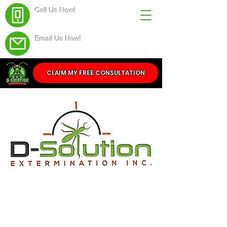
Call Us Now!
(438) 543-4691
Email Us Now!
Service@dsolutionextermination.com
CLAIM MY FREE CONSULTATION